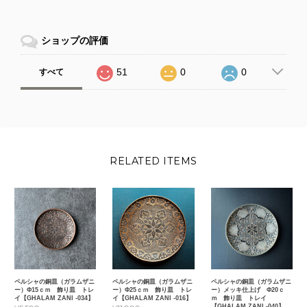
ショップの評価
51
0
0
すべて
RELATED ITEMS
ペルシャの銅皿（ガラムザニ
ペルシャの銅皿（ガラムザニ
ペルシャの銅皿（ガラムザニ
ー）Φ15ｃｍ 飾り皿 トレ
ー）Φ25ｃｍ 飾り皿 トレ
ー）メッキ仕上げ Φ20ｃ
イ【GHALAM ZANI -034】
イ【GHALAM ZANI -016】
ｍ 飾り皿 トレイ
【GHALAM ZANI -040】