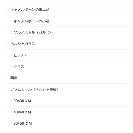
キャメルボーンの細工品
キャメルボーンの小箱
ソルメボトル（ｿﾙﾒﾄﾞｩﾝ）
ペルシャガラス
ピッチャー
グラス
陶器
ガラムカール（ペルシャ更紗）
30×30ＣＭ
40×40ＣＭ
30×50 ＣＭ