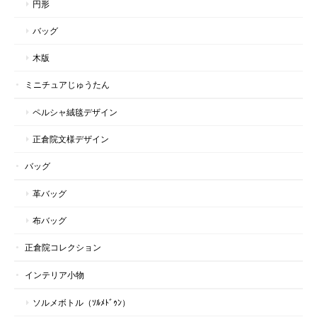
円形
バッグ
木版
ミニチュアじゅうたん
ペルシャ絨毯デザイン
正倉院文様デザイン
バッグ
革バッグ
布バッグ
正倉院コレクション
インテリア小物
ソルメボトル（ｿﾙﾒﾄﾞｩﾝ）