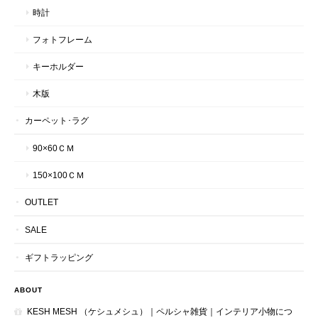
時計
フォトフレーム
キーホルダー
木版
カーペット･ラグ
90×60ＣＭ
150×100ＣＭ
OUTLET
SALE
ギフトラッピング
ABOUT
KESH MESH （ケシュメシュ）｜ペルシャ雑貨｜インテリア小物につ