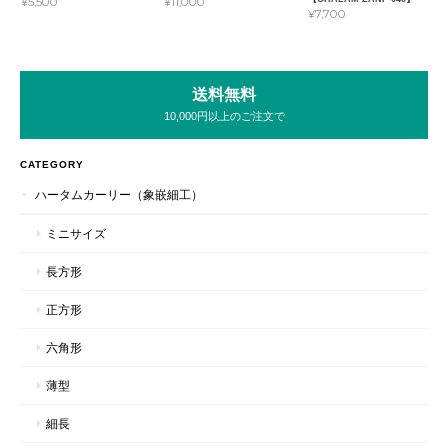
¥5,500
¥11,000
¥7,700
送料無料
10,000円以上のご注文で
CATEGORY
ハータムカーリー（象嵌細工）
ミニサイズ
長方形
正方形
六角形
薄型
細長