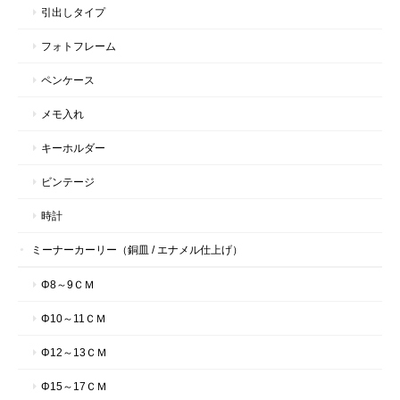
引出しタイプ
フォトフレーム
ペンケース
メモ入れ
キーホルダー
ビンテージ
時計
ミーナーカーリー（銅皿 / エナメル仕上げ）
Φ8～9ＣＭ
Φ10～11ＣＭ
Φ12～13ＣＭ
Φ15～17ＣＭ