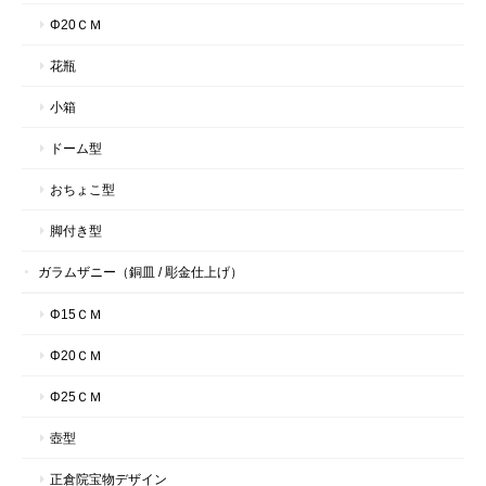
Φ20ＣＭ
花瓶
小箱
ドーム型
おちょこ型
脚付き型
ガラムザニー（銅皿 / 彫金仕上げ）
Φ15ＣＭ
Φ20ＣＭ
Φ25ＣＭ
壺型
正倉院宝物デザイン