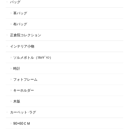
バッグ
革バッグ
布バッグ
正倉院コレクション
インテリア小物
ソルメボトル（ｿﾙﾒﾄﾞｩﾝ）
時計
フォトフレーム
キーホルダー
木版
カーペット･ラグ
90×60ＣＭ