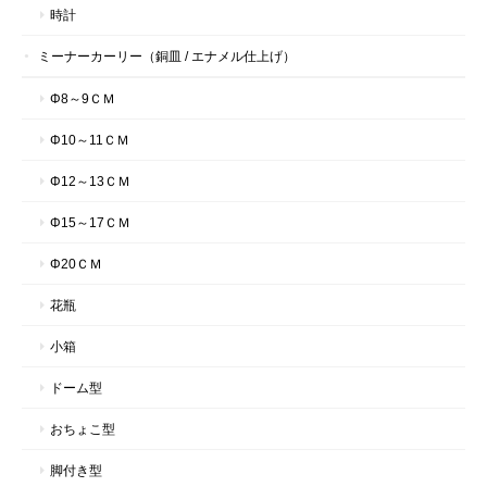
時計
ミーナーカーリー（銅皿 / エナメル仕上げ）
Φ8～9ＣＭ
Φ10～11ＣＭ
Φ12～13ＣＭ
Φ15～17ＣＭ
Φ20ＣＭ
花瓶
小箱
ドーム型
おちょこ型
脚付き型