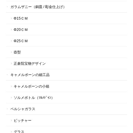
ガラムザニー（銅皿 / 彫金仕上げ）
Φ15ＣＭ
Φ20ＣＭ
Φ25ＣＭ
壺型
正倉院宝物デザイン
キャメルボーンの細工品
キャメルボーンの小箱
ソルメボトル（ｿﾙﾒﾄﾞｩﾝ）
ペルシャガラス
ピッチャー
グラス