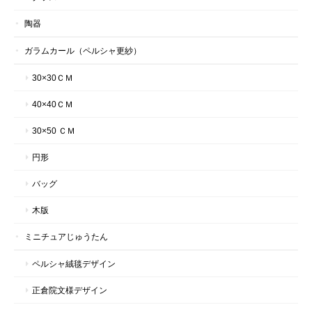
陶器
ガラムカール（ペルシャ更紗）
30×30ＣＭ
40×40ＣＭ
30×50 ＣＭ
円形
バッグ
木版
ミニチュアじゅうたん
ペルシャ絨毯デザイン
正倉院文様デザイン