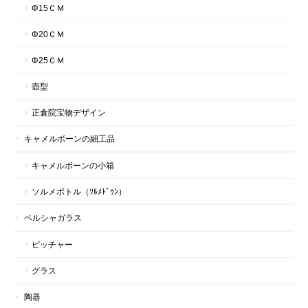
Φ15ＣＭ
Φ20ＣＭ
Φ25ＣＭ
壺型
正倉院宝物デザイン
キャメルボーンの細工品
キャメルボーンの小箱
ソルメボトル（ｿﾙﾒﾄﾞｩﾝ）
ペルシャガラス
ピッチャー
グラス
陶器