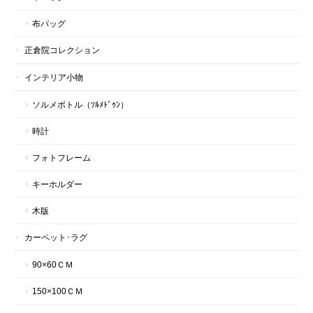
布バッグ
正倉院コレクション
インテリア小物
ソルメボトル（ｿﾙﾒﾄﾞｩﾝ）
時計
フォトフレーム
キーホルダー
木版
カーペット･ラグ
90×60ＣＭ
150×100ＣＭ