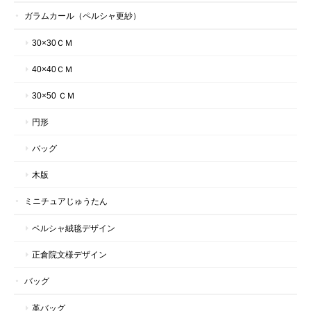
ガラムカール（ペルシャ更紗）
30×30ＣＭ
40×40ＣＭ
30×50 ＣＭ
円形
バッグ
木版
ミニチュアじゅうたん
ペルシャ絨毯デザイン
正倉院文様デザイン
バッグ
革バッグ