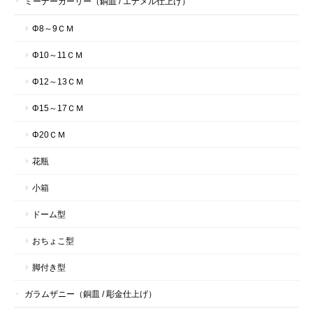
ミーナーカーリー（銅皿 / エナメル仕上げ）
Φ8～9ＣＭ
Φ10～11ＣＭ
Φ12～13ＣＭ
Φ15～17ＣＭ
Φ20ＣＭ
花瓶
小箱
ドーム型
おちょこ型
脚付き型
ガラムザニー（銅皿 / 彫金仕上げ）