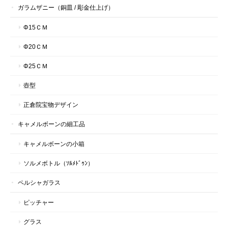
ガラムザニー（銅皿 / 彫金仕上げ）
Φ15ＣＭ
Φ20ＣＭ
Φ25ＣＭ
壺型
正倉院宝物デザイン
キャメルボーンの細工品
キャメルボーンの小箱
ソルメボトル（ｿﾙﾒﾄﾞｩﾝ）
ペルシャガラス
ピッチャー
グラス