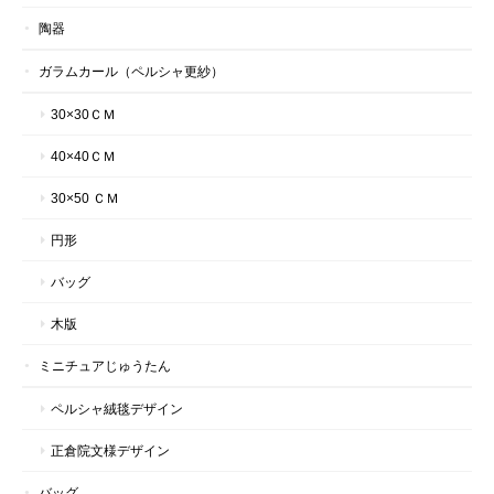
陶器
ガラムカール（ペルシャ更紗）
30×30ＣＭ
40×40ＣＭ
30×50 ＣＭ
円形
バッグ
木版
ミニチュアじゅうたん
ペルシャ絨毯デザイン
正倉院文様デザイン
バッグ