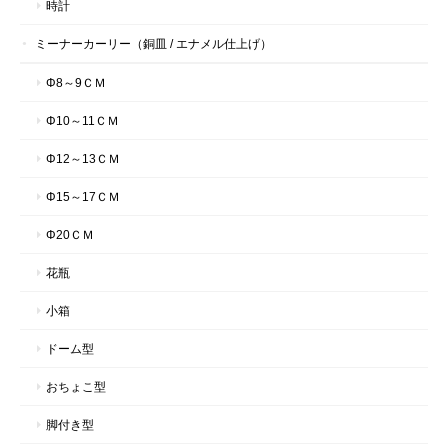
時計
ミーナーカーリー（銅皿 / エナメル仕上げ）
Φ8～9ＣＭ
Φ10～11ＣＭ
Φ12～13ＣＭ
Φ15～17ＣＭ
Φ20ＣＭ
花瓶
小箱
ドーム型
おちょこ型
脚付き型