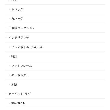
革バッグ
布バッグ
正倉院コレクション
インテリア小物
ソルメボトル（ｿﾙﾒﾄﾞｩﾝ）
時計
フォトフレーム
キーホルダー
木版
カーペット･ラグ
90×60ＣＭ