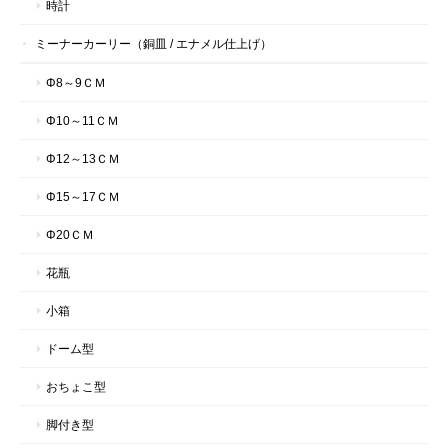
時計
ミーナーカーリー（銅皿 / エナメル仕上げ）
Φ8～9ＣＭ
Φ10～11ＣＭ
Φ12～13ＣＭ
Φ15～17ＣＭ
Φ20ＣＭ
花瓶
小箱
ドーム型
おちょこ型
脚付き型