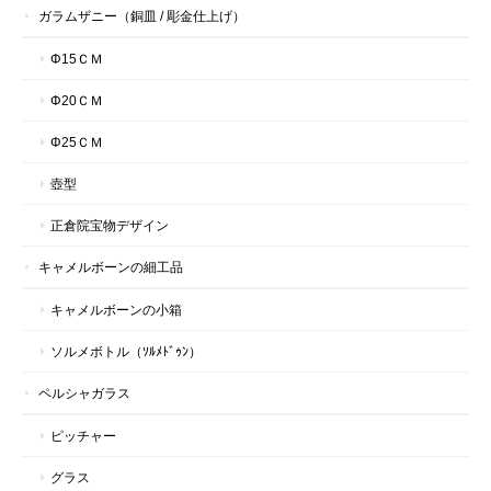
ガラムザニー（銅皿 / 彫金仕上げ）
Φ15ＣＭ
Φ20ＣＭ
Φ25ＣＭ
壺型
正倉院宝物デザイン
キャメルボーンの細工品
キャメルボーンの小箱
ソルメボトル（ｿﾙﾒﾄﾞｩﾝ）
ペルシャガラス
ピッチャー
グラス