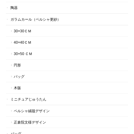
陶器
ガラムカール（ペルシャ更紗）
30×30ＣＭ
40×40ＣＭ
30×50 ＣＭ
円形
バッグ
木版
ミニチュアじゅうたん
ペルシャ絨毯デザイン
正倉院文様デザイン
バッグ