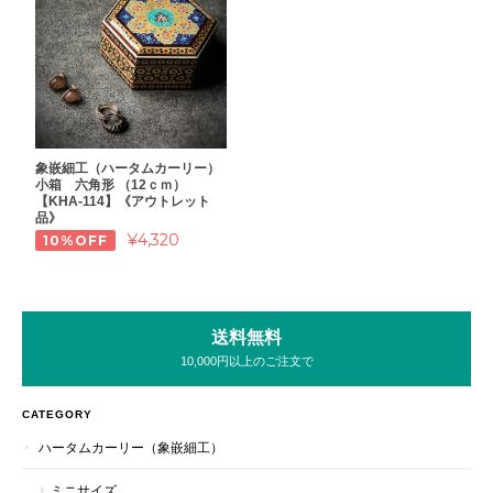
象嵌細工（ハータムカーリー）
小箱 六角形 （12ｃｍ）
【KHA-114】《アウトレット
品》
¥4,320
10%OFF
送料無料
10,000円以上のご注文で
CATEGORY
ハータムカーリー（象嵌細工）
ミニサイズ