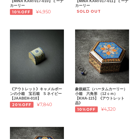
【MINA KARI 017-010】ミーナ
【MINA KARI 017-011】ミーナ
カーリー
カーリー
¥4,950
SOLD OUT
10%OFF
《アウトレット》キャメルボー
象嵌細工（ハータムカーリー）
ンの小箱 宝石箱 S ネイビー
小箱 六角形 （12ｃｍ）
【JAABEH-010】
【KHA-115】《アウトレット
品》
¥7,840
20%OFF
¥4,320
10%OFF