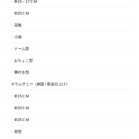
Φ15～17ＣＭ
Φ20ＣＭ
花瓶
小箱
ドーム型
おちょこ型
脚付き型
ガラムザニー（銅皿 / 彫金仕上げ）
Φ15ＣＭ
Φ20ＣＭ
Φ25ＣＭ
壺型