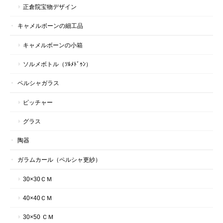
正倉院宝物デザイン
キャメルボーンの細工品
キャメルボーンの小箱
ソルメボトル（ｿﾙﾒﾄﾞｩﾝ）
ペルシャガラス
ピッチャー
グラス
陶器
ガラムカール（ペルシャ更紗）
30×30ＣＭ
40×40ＣＭ
30×50 ＣＭ