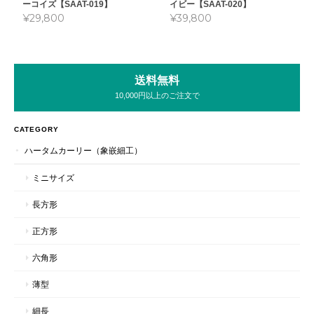
ーコイズ【SAAT-019】
イビー【SAAT-020】
¥29,800
¥39,800
送料無料
10,000円以上のご注文で
CATEGORY
ハータムカーリー（象嵌細工）
ミニサイズ
長方形
正方形
六角形
薄型
細長