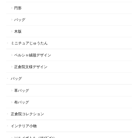
円形
バッグ
木版
ミニチュアじゅうたん
ペルシャ絨毯デザイン
正倉院文様デザイン
バッグ
革バッグ
布バッグ
正倉院コレクション
インテリア小物
ソルメボトル（ｿﾙﾒﾄﾞｩﾝ）