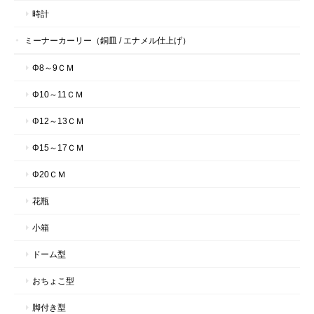
時計
ミーナーカーリー（銅皿 / エナメル仕上げ）
Φ8～9ＣＭ
Φ10～11ＣＭ
Φ12～13ＣＭ
Φ15～17ＣＭ
Φ20ＣＭ
花瓶
小箱
ドーム型
おちょこ型
脚付き型