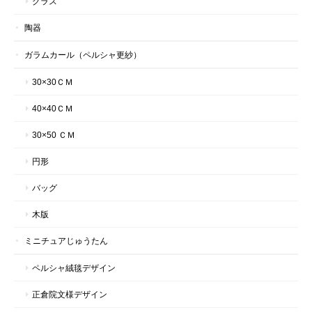
グラス
陶器
ガラムカール（ペルシャ更紗）
30×30ＣＭ
40×40ＣＭ
30×50 ＣＭ
円形
バッグ
木版
ミニチュアじゅうたん
ペルシャ絨毯デザイン
正倉院文様デザイン