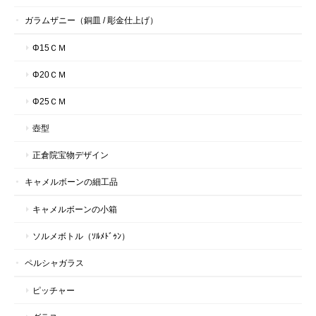
ガラムザニー（銅皿 / 彫金仕上げ）
Φ15ＣＭ
Φ20ＣＭ
Φ25ＣＭ
壺型
正倉院宝物デザイン
キャメルボーンの細工品
キャメルボーンの小箱
ソルメボトル（ｿﾙﾒﾄﾞｩﾝ）
ペルシャガラス
ピッチャー