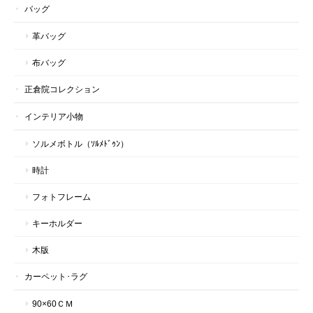
バッグ
革バッグ
布バッグ
正倉院コレクション
インテリア小物
ソルメボトル（ｿﾙﾒﾄﾞｩﾝ）
時計
フォトフレーム
キーホルダー
木版
カーペット･ラグ
90×60ＣＭ