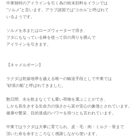
中東独特のアイラインを引く為の粉末顔料をイランでは
“ソルメ”と言います。アラブ諸国では“コホル”と呼ばれて
いるようです。
ソルメを水またはローズウォーターで溶き、
フタにもなっている棒を使って目の周りを囲んで
アイラインを引きます。
【キャメルボーン】
ラクダは乾燥地帯を越える唯一の輸送手段として中東では
”砂漠の船”と呼ばれてきました。
数日間、水を飲まなくても重い荷物を運ぶことができ、
しかも長生きする生命力の強さから富や安心の象徴とされています。
健康や繁栄、目的達成のパワーを持つとも言われています。
中東ではラクダは大事に育てられ、皮・毛・肉・ミルク・骨まで
頂いた命を余すところなく感謝しながら使います。