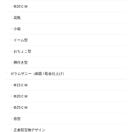
Φ20ＣＭ
花瓶
小箱
ドーム型
おちょこ型
脚付き型
ガラムザニー（銅皿 / 彫金仕上げ）
Φ15ＣＭ
Φ20ＣＭ
Φ25ＣＭ
壺型
正倉院宝物デザイン