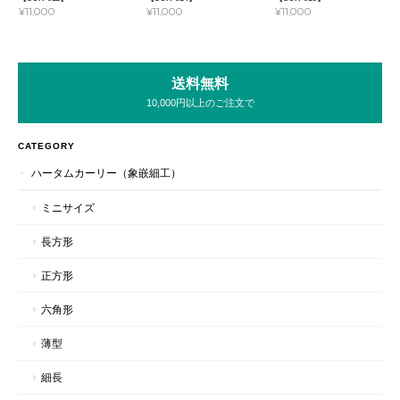
¥11,000
¥11,000
¥11,000
送料無料
10,000円以上のご注文で
CATEGORY
ハータムカーリー（象嵌細工）
ミニサイズ
長方形
正方形
六角形
薄型
細長