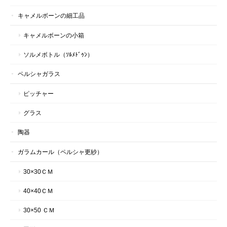
キャメルボーンの細工品
キャメルボーンの小箱
ソルメボトル（ｿﾙﾒﾄﾞｩﾝ）
ペルシャガラス
ピッチャー
グラス
陶器
ガラムカール（ペルシャ更紗）
30×30ＣＭ
40×40ＣＭ
30×50 ＣＭ