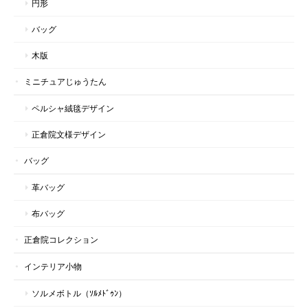
円形
バッグ
木版
ミニチュアじゅうたん
ペルシャ絨毯デザイン
正倉院文様デザイン
バッグ
革バッグ
布バッグ
正倉院コレクション
インテリア小物
ソルメボトル（ｿﾙﾒﾄﾞｩﾝ）