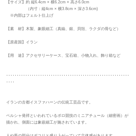
【サイズ】約 縦6.4cm × 横6.2cm × 高さ6.0cm
（内寸：縦4cm × 横3.8cm × 深さ3.6cm)
※内部はフェルト仕上げ
【素 材】木製、象眼細工（真鍮、銀、貝殻、ラクダの骨など）
【原産国】イラン
【用 途】アクセサリーケース、宝石箱、小物入れ、飾り箱など
･･････････････････････････････････････････････････････････
････
イランの古都イスファハーンの伝統工芸品です。
ペルシャ発祥といわれているポロ競技のミニアチュール（細密画）が
描かれ、側面には象嵌細工が施されています。
人や馬の部分はポコリと盛り上がっていて立体感があります。