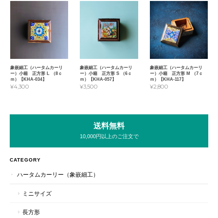
象嵌細工（ハータムカーリ
象嵌細工（ハータムカーリ
象嵌細工（ハータムカーリ
ー）小箱 正方形 L （8ｃ
ー）小箱 正方形 S （6ｃ
ー）小箱 正方形 M （7ｃ
ｍ）【KHA-034】
ｍ）【KHA-057】
ｍ）【KHA-117】
¥4,300
¥3,500
¥2,800
送料無料
10,000円以上のご注文で
CATEGORY
ハータムカーリー（象嵌細工）
ミニサイズ
長方形