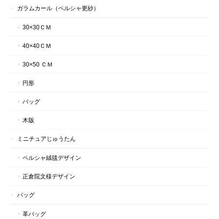
ガラムカール（ペルシャ更紗）
30×30ＣＭ
40×40ＣＭ
30×50 ＣＭ
円形
バッグ
木版
ミニチュアじゅうたん
ペルシャ絨毯デザイン
正倉院文様デザイン
バッグ
革バッグ