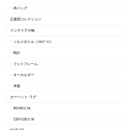
布バッグ
正倉院コレクション
インテリア小物
ソルメボトル（ｿﾙﾒﾄﾞｩﾝ）
時計
フォトフレーム
キーホルダー
木版
カーペット･ラグ
90×60ＣＭ
150×100ＣＭ