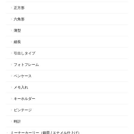
正方形
六角形
薄型
細長
引出しタイプ
フォトフレーム
ペンケース
メモ入れ
キーホルダー
ビンテージ
時計
ミーナーカーリー（銅皿 / エナメル仕上げ）