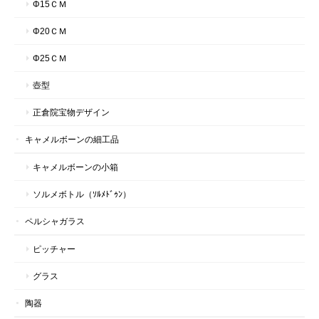
Φ15ＣＭ
Φ20ＣＭ
Φ25ＣＭ
壺型
正倉院宝物デザイン
キャメルボーンの細工品
キャメルボーンの小箱
ソルメボトル（ｿﾙﾒﾄﾞｩﾝ）
ペルシャガラス
ピッチャー
グラス
陶器