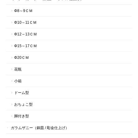
Φ8～9ＣＭ
Φ10～11ＣＭ
Φ12～13ＣＭ
Φ15～17ＣＭ
Φ20ＣＭ
花瓶
小箱
ドーム型
おちょこ型
脚付き型
ガラムザニー（銅皿 / 彫金仕上げ）