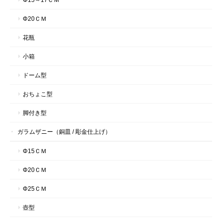
Φ20ＣＭ
花瓶
小箱
ドーム型
おちょこ型
脚付き型
ガラムザニー（銅皿 / 彫金仕上げ）
Φ15ＣＭ
Φ20ＣＭ
Φ25ＣＭ
壺型