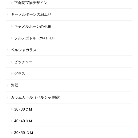
正倉院宝物デザイン
キャメルボーンの細工品
キャメルボーンの小箱
ソルメボトル（ｿﾙﾒﾄﾞｩﾝ）
ペルシャガラス
ピッチャー
グラス
陶器
ガラムカール（ペルシャ更紗）
30×30ＣＭ
40×40ＣＭ
30×50 ＣＭ