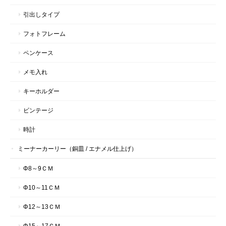
引出しタイプ
フォトフレーム
ペンケース
メモ入れ
キーホルダー
ビンテージ
時計
ミーナーカーリー（銅皿 / エナメル仕上げ）
Φ8～9ＣＭ
Φ10～11ＣＭ
Φ12～13ＣＭ
Φ15～17ＣＭ