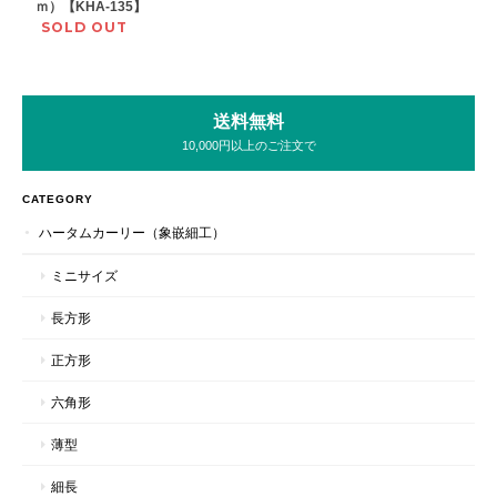
ｍ）【KHA-135】
SOLD OUT
送料無料
10,000円以上のご注文で
CATEGORY
ハータムカーリー（象嵌細工）
ミニサイズ
長方形
正方形
六角形
薄型
細長