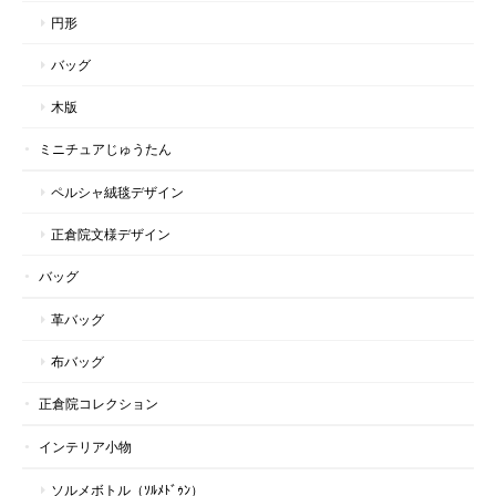
円形
バッグ
木版
ミニチュアじゅうたん
ペルシャ絨毯デザイン
正倉院文様デザイン
バッグ
革バッグ
布バッグ
正倉院コレクション
インテリア小物
ソルメボトル（ｿﾙﾒﾄﾞｩﾝ）